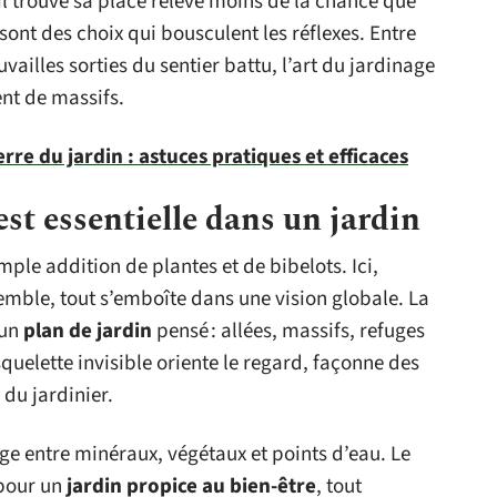
 trouve sa place relève moins de la chance que
 sont des choix qui bousculent les réflexes. Entre
ouvailles sorties du sentier battu, l’art du jardinage
nt de massifs.
erre du jardin : astuces pratiques et efficaces
st essentielle dans un jardin
ple addition de plantes et de bibelots. Ici,
ble, tout s’emboîte dans une vision globale. La
 un
plan de jardin
pensé : allées, massifs, refuges
quelette invisible oriente le regard, façonne des
u jardinier.
ge entre minéraux, végétaux et points d’eau. Le
 pour un
jardin propice au bien-être
, tout