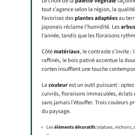
Le choix de la
palette végétale
façonne 
tout s’agence selon la région, la qualit
Favorisez des
plantes adaptées
au terr
japonais réclame l’humidité. Les
arbus
l’année, tandis que les floraisons ryth
Côté
matériaux
, le contraste s’invite 
raffinés, le bois patiné accentue la d
corten insufflent une touche contempora
La
couleur
est un outil puissant : optez
cuivrés, floraisons immaculées, éclats 
sans jamais l’étouffer. Trois couleurs p
du paysage.
Les
éléments décoratifs
(statues, nichoirs, 