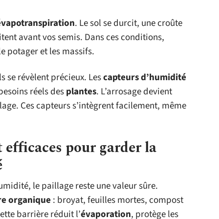
évapotranspiration
. Le sol se durcit, une croûte
itent avant vos semis. Dans ces conditions,
le potager et les massifs.
ls se révèlent précieux. Les
capteurs d’humidité
besoins réels des
plantes
. L’arrosage devient
illage. Ces capteurs s’intègrent facilement, même
 efficaces pour garder la
é
umidité, le paillage reste une valeur sûre.
re organique
: broyat, feuilles mortes, compost
tte barrière réduit l’
évaporation
, protège les