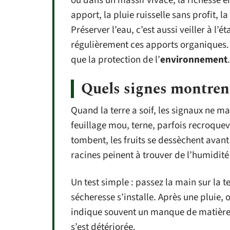
ou dans un massif vivace, la richesse 
apport, la pluie ruisselle sans profit, l
Préserver l’eau, c’est aussi veiller à l’é
régulièrement ces apports organiques. U
que la protection de l’
environnement
.
Quels signes montrent
Quand la terre a soif, les signaux ne 
feuillage mou, terne, parfois recroquevi
tombent, les fruits se dessèchent avant d
racines peinent à trouver de l’humidit
Un test simple : passez la main sur la ter
sécheresse s’installe. Après une pluie, o
indique souvent un manque de matière or
s’est détériorée.