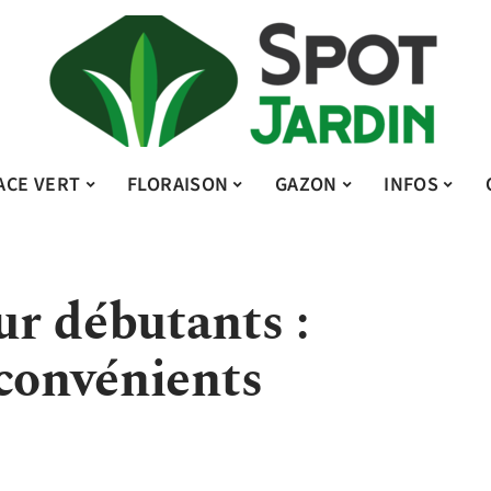
ACE VERT
FLORAISON
GAZON
INFOS
r débutants :
nconvénients